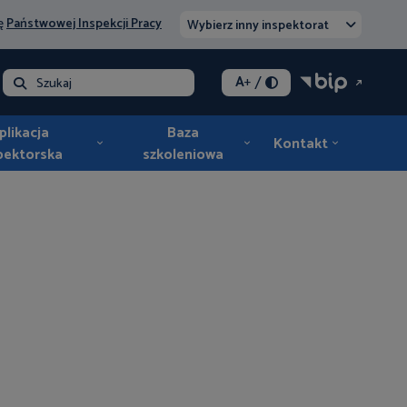
nę
Państwowej Inspekcji Pracy
Wybierz inny inspektorat
/
A
+
lna - opłata
Szukaj
plikacja
Baza
Kontakt
pektorska
szkoleniowa