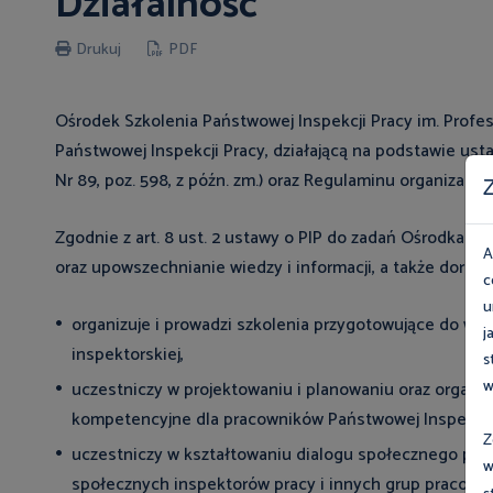
Działalność
Drukuj
PDF
Ośrodek Szkolenia Państwowej Inspekcji Pracy im. Profe
Państwowej Inspekcji Pracy, działającą na podstawie ustaw
Nr 89, poz. 598, z późn. zm.) oraz Regulaminu organizac
Z
Zgodnie z art. 8 ust. 2 ustawy o PIP do zadań Ośrodka na
A
oraz upowszechnianie wiedzy i informacji, a także doradz
c
u
organizuje i prowadzi szkolenia przygotowujące do wy
j
inspektorskiej,
s
w
uczestniczy w projektowaniu i planowaniu oraz organizu
kompetencyjne dla pracowników Państwowej Inspekcji
Z
uczestniczy w kształtowaniu dialogu społecznego popr
w
społecznych inspektorów pracy i innych grup pracown