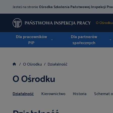
Jesteś na stronie
Ośrodka Szkolenia Państwowej Inspekcji Pra
O Ośrodku
Dla pracowników
Dla partnerów
PIP
społecznych
O Ośrodku
Działalność
O Ośrodku
Działalność
Kierownictwo
Historia
Schemat o