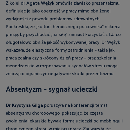
Z kolei
dr
Agata Wężyk
omówiła zjawisko prezenteizmu,
definiując je jako obecność w pracy mimo obniżonej
wydajności z powodu problemów zdrowotnych.
Podkreśliła, że „kultura heroicznego pracownika” nakręca
presję, by przychodzić „na siłę” zamiast korzystać z L4, co
długofalowo obniża jakość wykonywanej pracy. Dr Wężyk
wskazała, że elastyczne formy zatrudnienia – takie jak
praca zdalna czy skrócony dzień pracy – oraz szkolenia
menedżerskie w rozpoznawaniu sygnałów stresu mogą
znacząco ograniczyć negatywne skutki prezenteizmu.
Absentyzm – sygnał ucieczki
Dr Krystyna Gilga
poruszyła na konferencji temat
absentyzmu chorobowego, pokazując, że częste
zwolnienia lekarskie bywają formą ucieczki od mobbingu i
chronicznego stresu w miejscu pracy. Zauważyła, że