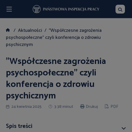
Menu
Szukaj
Aktualności
"Współczesne zagrożenia
psychospołeczne" czyli konferencja o zdrowiu
psychicznym
"Współczesne zagrożenia
psychospołeczne" czyli
konferencja o zdrowiu
psychicznym
24 kwietnia 2025
3:38 minut
Drukuj
PDF
Spis treści