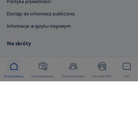
Polityka prywatności
Dostęp do informacji publicznej
Informacje w języku migowym
Na skróty
Rekrutacja
Położenie i dojazd
Strona Główna
Dla pracodawców
Dla pracowników
Dla służb BHP
Chat
Materiały szkoleniowe
Zeszyty dydaktyczne
Działalność
Państwowa Inspekcja Pracy