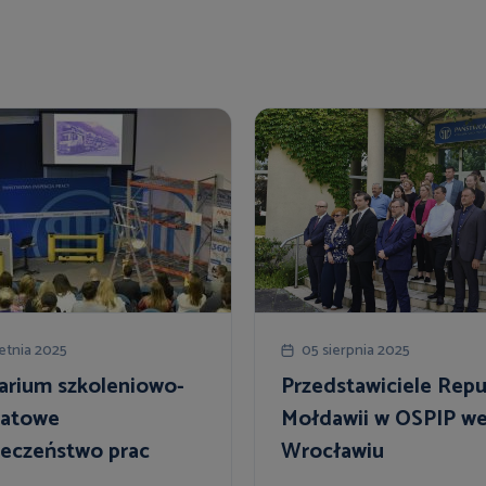
etnia 2025
05 sierpnia 2025
arium szkoleniowo-
Przedstawiciele Repu
tatowe
Mołdawii w OSPIP w
ieczeństwo prac
Wrocławiu
ynowych”