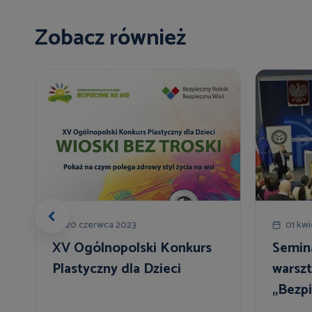
Zobacz również
20 czerwca 2023
01 kwi
XV Ogólnopolski Konkurs
Semin
a
Plastyczny dla Dzieci
warsz
„Bezp
magaz