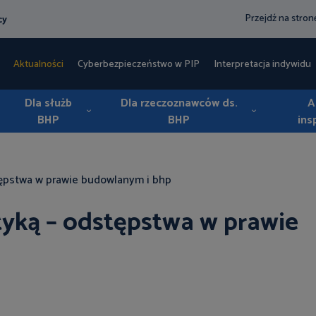
Przejdź na stro
cy
Aktualności
Cyberbezpieczeństwo w PIP
Interpretacja indywidua
Dla służb
Dla rzeczoznawców ds.
A
BHP
BHP
ins
tępstwa w prawie budowlanym i bhp
tyką – odstępstwa w prawie