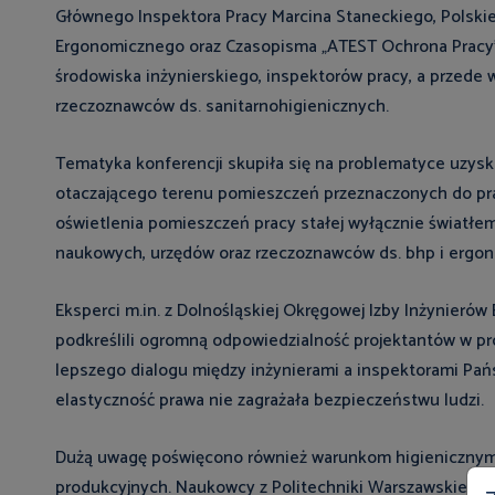
Głównego Inspektora Pracy Marcina Staneckiego, Polsk
Ergonomicznego oraz Czasopisma „ATEST Ochrona Pracy”
środowiska inżynierskiego, inspektorów pracy, a przede 
rzeczoznawców ds. sanitarnohigienicznych.
Tematyka konferencji skupiła się na problematyce uzysk
otaczającego terenu pomieszczeń przeznaczonych do prac
oświetlenia pomieszczeń pracy stałej wyłącznie światł
naukowych, urzędów oraz rzeczoznawców ds. bhp i ergono
Eksperci m.in. z Dolnośląskiej Okręgowej Izby Inżynier
podkreślili ogromną odpowiedzialność projektantów w p
lepszego dialogu między inżynierami a inspektorami Pańs
elastyczność prawa nie zagrażała bezpieczeństwu ludzi.
Dużą uwagę poświęcono również warunkom higienicznym
produkcyjnych. Naukowcy z Politechniki Warszawskiej i Wr