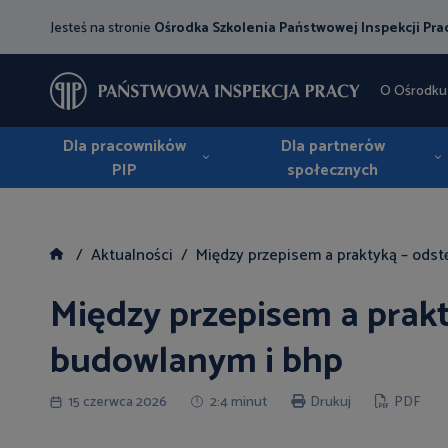
Jesteś na stronie
Ośrodka Szkolenia Państwowej Inspekcji Pra
O Ośrodku
Dla pracowników
Dla partnerów
PIP
społecznych
Aktualności
Między przepisem a praktyką – ods
Między przepisem a prak
budowlanym i bhp
15 czerwca 2026
2:4 minut
Drukuj
PDF