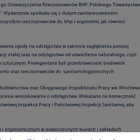
iego Stowarzyszenia Rzeczoznawców BHP, Polskiego Towarzystw
. Wydarzenie spotkało się z dużym zainteresowaniem
wszystkim rzeczoznawców ds. bhp i ergonomii, jak również
iwania zgody na odstępstwa w zakresie zagłębienia poniżej
y stałej oraz na odstępstwa od oświetlenia naturalnego, czyli
em sztucznym.
Prelegentami byli przedstawiciele środowisk
mii oraz rzeczoznawców ds. sanitarnohigienicznych.
ów Budownictwa oraz Okręgowego Inspektoratu Pracy we Wrocławi
rocesie wnioskowania o odstępstwa. Wskazano na konieczność
twowej Inspekcji Pracy i Państwowej Inspekcji Sanitarnej, aby
 i ergonomicznym w nowoczesnych biurach i zakładach
ocławskiej analizowali, jak podejść do projektowania przestrzen