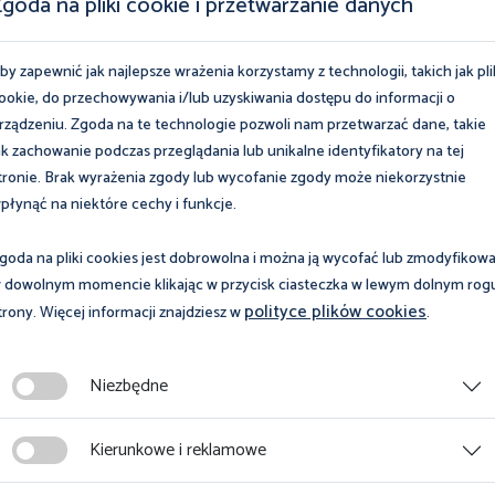
goda na pliki cookie i przetwarzanie danych
przedstawiciel Okręgowego Inspektoratu Pracy w Gdańsku
enia naturalnego to „relikt”, czy wciąż realna ochrona zdrowia
by zapewnić jak najlepsze wrażenia korzystamy z technologii, takich jak pli
odczas audytów społecznych w firmach realizujących politykę
ookie, do przechowywania i/lub uzyskiwania dostępu do informacji o
rządzeniu. Zgoda na te technologie pozwoli nam przetwarzać dane, takie
ak zachowanie podczas przeglądania lub unikalne identyfikatory na tej
 styku teorii i codziennej praktyki inżynierskiej. Różnorodne
tronie. Brak wyrażenia zgody lub wycofanie zgody może niekorzystnie
oliły wypracować wspólne zrozumienie dla skomplikowanych
płynąć na niektóre cechy i funkcje.
worzyło drzwi do kolejnego, niezwykle ważnego wyzwania
goda na pliki cookies jest dobrowolna i można ją wycofać lub zmodyfikow
 dowolnym momencie klikając w przycisk ciasteczka w lewym dolnym rog
polityce plików cookies
trony. Więcej informacji znajdziesz w
.
otkania będzie dostępność architektoniczna dla osób z
e, jak współczesna inżynieria i architektura mogą skutecznie
e, tworząc środowisko pracy realnie dostępne dla każdego.
Niezbędne
Kierunkowe i reklamowe