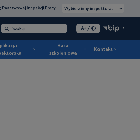
nę
Państwowej Inspekcji Pracy
Wybierz inny inspektorat
/
A
+
lna - opłata
Szukaj
plikacja
Baza
Kontakt
pektorska
szkoleniowa