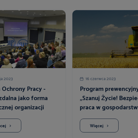
ja 2023
16 czerwca 2023
 Ochrony Pracy -
Program prewencyjn
zdalna jako forma
„Szanuj Życie! Bezpi
cznej organizacji
praca w gospodarstw
rolnym”
cej
Więcej