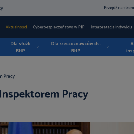
Przejdź na stro
cy
Aktualności
Cyberbezpieczeństwo w PIP
Interpretacja indywidua
Dla służb
Dla rzeczoznawców ds.
A
BHP
BHP
ins
m Pracy
Inspektorem Pracy