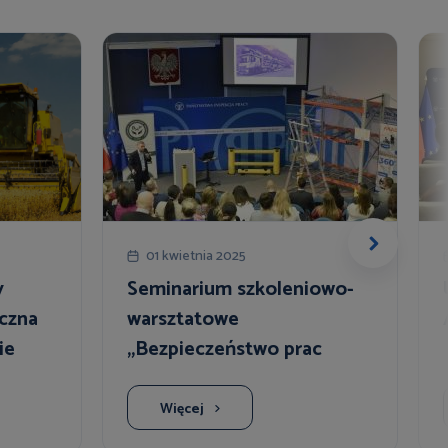
01 kwietnia 2025
y
Seminarium szkoleniowo-
eczna
warsztatowe
ie
„Bezpieczeństwo prac
magazynowych”
Więcej