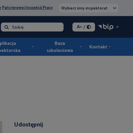
nę
Państwowej Inspekcji Pracy
Wybierz inny inspektorat
/
A
+
lna - opłata
Szukaj
plikacja
Baza
Kontakt
pektorska
szkoleniowa
Udostępnij