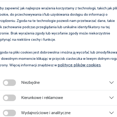
rowi Pracy sukcesów w realizacji tej ważnej społecznie misji.
by zapewnić jak najlepsze wrażenia korzystamy z technologii, takich jak pli
ookie, do przechowywania i/lub uzyskiwania dostępu do informacji o
rządzeniu. Zgoda na te technologie pozwoli nam przetwarzać dane, takie
ak zachowanie podczas przeglądania lub unikalne identyfikatory na tej
ialność, z jaką będzie się pan mierzył.
tronie. Brak wyrażenia zgody lub wycofanie zgody może niekorzystnie
ia towarzyszyła panu troska o
płynąć na niektóre cechy i funkcje.
ą gospodarkę i polskich przedsiębiorców, a
goda na pliki cookies jest dobrowolna i można ją wycofać lub zmodyfikow
– podkreśliła minister Agnieszka
 dowolnym momencie klikając w przycisk ciasteczka w lewym dolnym rog
polityce plików cookies
trony. Więcej informacji znajdziesz w
.
Niezbędne
wnego Inspektora Pracy, zaznaczył, że czuje wagę zadań, ale
Kierunkowe i reklamowe
ndatu, jaki został mu powierzony.
Wydajnościowe i analityczne