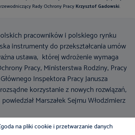
przewodniczący Rady Ochrony Pracy
Krzysztof Gadowski
.
polskich pracowników i polskiego rynku
yska instrumenty do przekształcania umów
ważna ustawa, której wdrożenie wymaga
chrony Pracy, Ministerstwa Rodziny, Pracy
o Głównego Inspektora Pracy Janusza
 rozsądne korzystanie z nowych rozwiązań,
– powiedział Marszałek Sejmu Włodzimierz
goda na pliki cookie i przetwarzanie danych