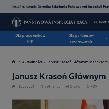
Jesteś na stronie
Ośrodka Szkolenia Państwowej Inspekcji Pra
O Ośrodku
Dla pracowników
Dla partnerów
PIP
społecznych
Aktualności
Janusz Krasoń Głównym Inspektore
Janusz Krasoń Głównym 
3 lipca 2026
1:36 minut
Drukuj
PDF