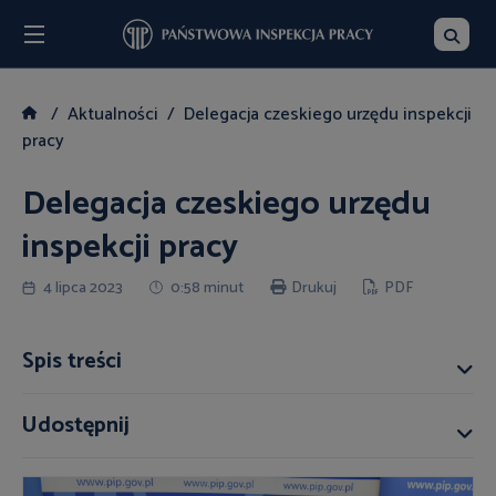
Menu
Szukaj
Aktualności
Delegacja czeskiego urzędu inspekcji
pracy
Delegacja czeskiego urzędu
inspekcji pracy
4 lipca 2023
0:58 minut
Drukuj
PDF
Spis treści
Udostępnij