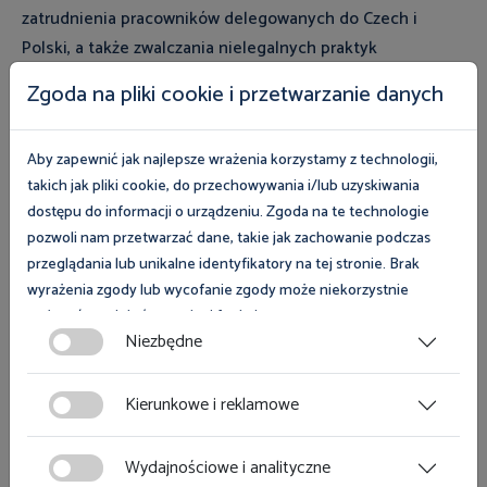
zatrudnienia pracowników delegowanych do Czech i
Polski, a także zwalczania nielegalnych praktyk
naruszających prawa pracownicze w obu krajach. Rudolf
Zgoda na pliki cookie i przetwarzanie danych
Hahn, Szef czeskiego Państwowego Urzędu Inspekcji
Pracy stwierdził, że polska inspekcja pracy to urząd z
Aby zapewnić jak najlepsze wrażenia korzystamy z technologii,
którym jego czeski odpowiednik prowadzi intensywną
takich jak pliki cookie, do przechowywania i/lub uzyskiwania
współpracę, a podpisany protokół otwiera możliwość
dostępu do informacji o urządzeniu. Zgoda na te technologie
współpracy w nowych obszarach i dziedzinach.
pozwoli nam przetwarzać dane, takie jak zachowanie podczas
przeglądania lub unikalne identyfikatory na tej stronie. Brak
Galeria
wyrażenia zgody lub wycofanie zgody może niekorzystnie
wpłynąć na niektóre cechy i funkcje.
Niezbędne
Zgoda na pliki cookies jest dobrowolna i można ją wycofać lub
zmodyfikować w dowolnym momencie klikając w przycisk
Kierunkowe i reklamowe
ciasteczka w lewym dolnym rogu strony. Więcej informacji
polityce plików cookies
znajdziesz w
.
Wydajnościowe i analityczne