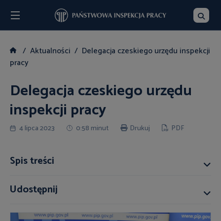
Menu
Szukaj
Aktualności
Delegacja czeskiego urzędu inspekcji
pracy
Delegacja czeskiego urzędu
inspekcji pracy
4 lipca 2023
0:58 minut
Drukuj
PDF
Spis treści
Udostępnij