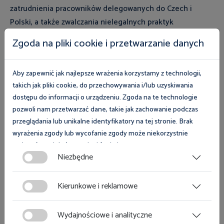
zatrudnienia pracowników delegowanych do Czech i
Polski, a także zwalczania nielegalnych praktyk
naruszających prawa pracownicze w obu krajach. Rudolf
Zgoda na pliki cookie i przetwarzanie danych
Hahn, Szef czeskiego Państwowego Urzędu Inspekcji
Pracy stwierdził, że polska inspekcja pracy to urząd z
Aby zapewnić jak najlepsze wrażenia korzystamy z technologii,
którym jego czeski odpowiednik prowadzi intensywną
takich jak pliki cookie, do przechowywania i/lub uzyskiwania
współpracę, a podpisany protokół otwiera możliwość
dostępu do informacji o urządzeniu. Zgoda na te technologie
współpracy w nowych obszarach i dziedzinach.
pozwoli nam przetwarzać dane, takie jak zachowanie podczas
przeglądania lub unikalne identyfikatory na tej stronie. Brak
Galeria
wyrażenia zgody lub wycofanie zgody może niekorzystnie
wpłynąć na niektóre cechy i funkcje.
Niezbędne
Zgoda na pliki cookies jest dobrowolna i można ją wycofać lub
zmodyfikować w dowolnym momencie klikając w przycisk
Kierunkowe i reklamowe
ciasteczka w lewym dolnym rogu strony. Więcej informacji
polityce plików cookies
znajdziesz w
.
Wydajnościowe i analityczne